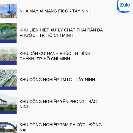
NHÀ MÁY XI MĂNG FICO - TÂY NINH
KHU LIÊN HIỆP XỬ LÝ CHẤT THẢI RẮN ĐA
PHƯỚC - TP. HỒ CHÍ MINH
KHU DÂN CƯ HẠNH PHÚC - H. BÌNH
CHÁNH, TP. HỒ CHÍ MINH
KHU CÔNG NGHIỆP TMTC - TÂY NINH
KHU CÔNG NGHIỆP YÊN PHONG - BĂC
NINH
KHU CÔNG NGHIỆP TAM PHƯỚC - ĐỒNG
NAI