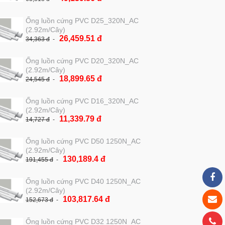
Ống luồn cứng PVC D25_320N_AC
(2.92m/Cây)
26,459.51 đ
34,363 đ
Ống luồn cứng PVC D20_320N_AC
(2.92m/Cây)
18,899.65 đ
24,545 đ
Ống luồn cứng PVC D16_320N_AC
(2.92m/Cây)
11,339.79 đ
14,727 đ
Ống luồn cứng PVC D50 1250N_AC
(2.92m/Cây)
130,189.4 đ
191,455 đ
Ống luồn cứng PVC D40 1250N_AC
(2.92m/Cây)
103,817.64 đ
152,673 đ
Ống luồn cứng PVC D32 1250N_AC