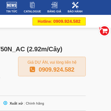
TIN TỨC
CATALOGUE
BẢNG GIÁ
BẢO HÀNH
0909.924.582
Hotline:
0
750N_AC (2.92m/Cây)
Giá DỰ ÁN, vui lòng liên hệ
0909.924.582
o
Xuất xứ
: Chính hãng