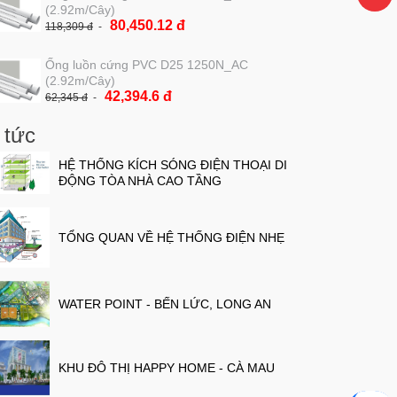
(2.92m/Cây)
80,450.12 đ
118,309 đ
Ống luồn cứng PVC D25 1250N_AC
(2.92m/Cây)
42,394.6 đ
62,345 đ
 tức
HỆ THỐNG KÍCH SÓNG ĐIỆN THOẠI DI
ĐỘNG TÒA NHÀ CAO TẦNG
TỔNG QUAN VỀ HỆ THỐNG ĐIỆN NHẸ
WATER POINT - BẾN LỨC, LONG AN
KHU ĐÔ THỊ HAPPY HOME - CÀ MAU