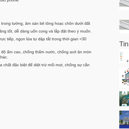
udio phone.
g trong tường, âm sàn bê tông hoạc chôn dưới đất
căng tốt, dễ dàng uốn cong và lắp đặt theo ý muốn.
ực tiếp, ngọn lửa tự dập tắt trong thời gian <30
Tin
c độ ẩm cao, chống thấm nước, chống axít ăn mòn
khác.
a chất đặc biệt để diệt trừ mối mọt, chống sự cắn