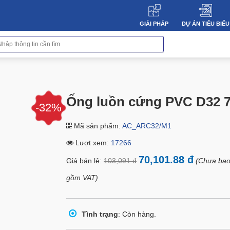
GIẢI PHÁP
DỰ ÁN TIÊU BIỂU
Ống luồn cứng PVC D32 
-32%
Mã sản phẩm:
AC_ARC32/M1
Lượt xem:
17266
70,101.88 đ
Giá bán lẻ:
103,091 đ
(Chưa ba
gồm VAT)
Tình trạng
: Còn hàng.