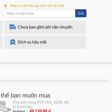
Nhận tư vấn báo giá cam kết Rẻ nhất
Gửi
Chưa bao gồm phí vận chuyển
Dịch vụ hậu mãi
 thể bạn muốn mua
Ống luồn cứng PVC D32_320N_AC
(2.92m/Cây)
49,139.86 đ
63,818 đ