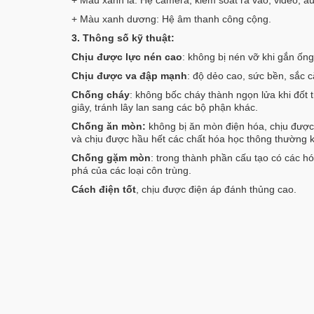
+ Màu xanh lá: Hệ camera, kiểm soát ra vào, video, a
+ Màu xanh dương: Hệ âm thanh công cộng.
3. Thông số kỹ thuật:
Chịu được lực nén cao
: không bị nén vỡ khi gắn ốn
Chịu được va đập mạnh
: độ dẻo cao, sức bền, sắc 
Chống cháy
: không bốc cháy thành ngọn lửa khi đốt tr
giây, tránh lây lan sang các bộ phận khác.
Chống ăn mòn:
không bị ăn mòn điện hóa, chịu đượ
và chịu được hầu hết các chất hóa học thông thường 
Chống gặm mòn
: trong thành phần cấu tạo có các hó
phá của các loại côn trùng.
Cách điện tốt
, chịu được điện áp đánh thủng cao.