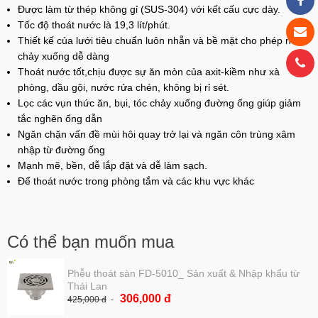
Được làm từ thép không gỉ (SUS-304) với kết cấu cực dày.
Tốc độ thoát nước là 19,3 lít/phút.
Thiết kế của lưới tiêu chuẩn luôn nhẵn và bề mặt cho phép nước
chảy xuống dễ dàng
Thoát nước tốt,chịu được sự ăn mòn của axit-kiềm như xà
phòng, dầu gội, nước rửa chén, không bị rỉ sét.
Lọc các vụn thức ăn, bụi, tóc chảy xuống đường ống giúp giảm
tắc nghẽn ống dẫn
Ngăn chặn vấn đề mùi hôi quay trở lại và ngăn côn trùng xâm
nhập từ đường ống
Mạnh mẽ, bền, dễ lắp đặt và dễ làm sạch.
Để thoát nước trong phòng tắm và các khu vực khác
Có thể bạn muốn mua
Phễu thoát sàn FD-5010_ Sản xuất & Nhập khẩu từ
Thái Lan
306,000 đ
425,000 đ