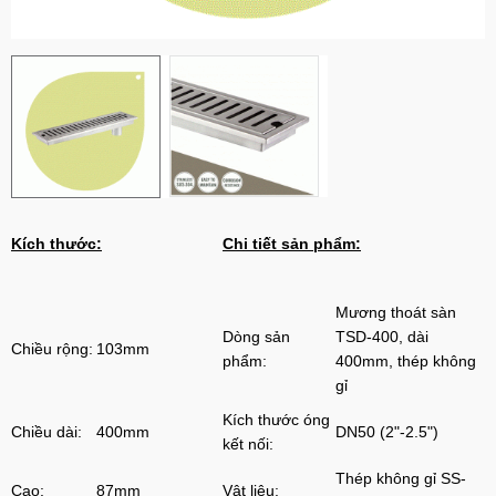
Kích thước:
Chi tiết sản phẩm:
Mương thoát sàn
Dòng sản
TSD-400, dài
Chiều rộng:
103mm
phẩm:
400mm, thép không
gỉ
Kích thước óng
Chiều dài:
400mm
DN50 (2"-2.5")
kết nối:
Thép không gỉ SS-
Cao:
87mm
Vật liệu: