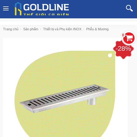
Trang chủ
Sản phẩm
Thiết bị và Phụ kiện INOX
Phễu & Mương
0
-28%