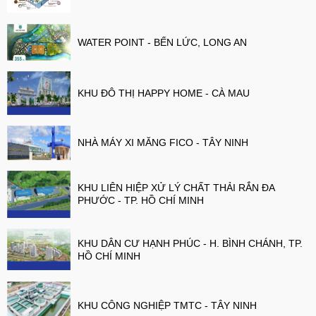
WATER POINT - BẾN LỨC, LONG AN
KHU ĐÔ THỊ HAPPY HOME - CÀ MAU
NHÀ MÁY XI MĂNG FICO - TÂY NINH
KHU LIÊN HIỆP XỬ LÝ CHẤT THẢI RẮN ĐA
PHƯỚC - TP. HỒ CHÍ MINH
KHU DÂN CƯ HẠNH PHÚC - H. BÌNH CHÁNH, TP.
HỒ CHÍ MINH
KHU CÔNG NGHIỆP TMTC - TÂY NINH