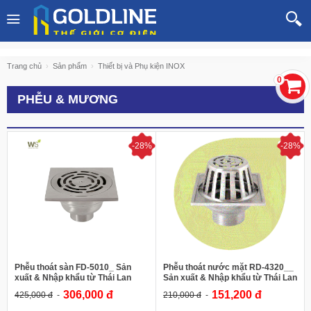
Trang chủ
Sản phẩm
Thiết bị và Phụ kiện INOX
0
PHỄU & MƯƠNG
-28%
-28%
425,000 đ
210,000 đ
WS
Thương hiệu:
WS
Thương hiệu:
Vật liệu:
SS-304
Vật liệu:
SS-304
Tên sản phẩm:
Phễu thoát nước
Tên sản phẩm:
Phễu thoát sàn
mặt
Mã sản phẩm
: FD-5010
Mã sản phẩm
: RD-4320
Phụ kiện inox nhà tắm
Phụ kiện inox nhà tắm
Phễu thoát sàn FD-5010_ Sản
Phễu thoát nước mặt RD-4320__
xuất & Nhập khẩu từ Thái Lan
Sản xuất & Nhập khẩu từ Thái Lan
306,000 đ
151,200 đ
425,000 đ
210,000 đ
XEM CHI TIẾT
XEM CHI TIẾT