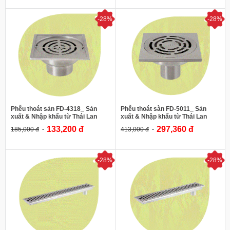
-28%
-28%
185,000 đ
413,000 đ
WS
WS
Thương hiệu:
Thương hiệu:
Vật liệu:
SS-304
Vật liệu:
SS-304
Tên sản phẩm:
Phễu thoát sản
Tên sản phẩm:
Phễu thoát sàn
Mã sản phẩm
: FD-4318
Mã sản phẩm
: FD-5011
Phụ kiện inox nhà tắm
Phụ kiện inox nhà tắm
Phễu thoát sản FD-4318_ Sản
Phễu thoát sàn FD-5011_ Sản
xuất & Nhập khẩu từ Thái Lan
xuất & Nhập khẩu từ Thái Lan
133,200 đ
297,360 đ
185,000 đ
413,000 đ
XEM CHI TIẾT
XEM CHI TIẾT
-28%
-28%
890,000 đ
700,000 đ
Thương hiệu:
WS
Thương hiệu:
WS
Xuất xứ:
Thái Lan
Xuất xứ:
Thái Lan
Vật liệu:
SS-304
Vật liệu:
SS-304
Tên sản phẩm:
Mương thoát sàn
Tên sản phẩm: