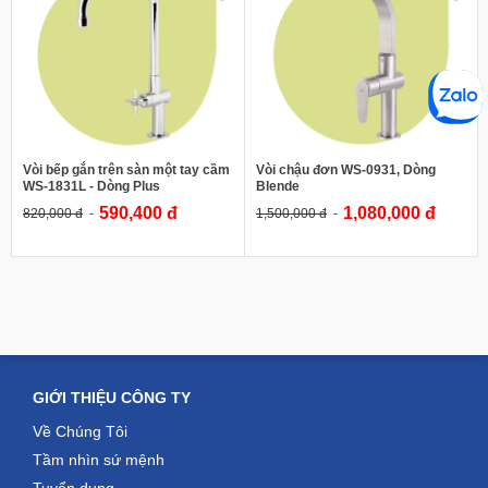
1,500,000 đ
820,000 đ
Thương hiệu:
WS
Xuất xứ:
Thái Lan
Thương hiệu:
WS
Vật liệu:
SS-304
Xuất xứ:
Thái Lan
Tên sản phẩm:
Vòi chậu đơn WS-
Vật liệu:
SS-304
0931, Dòng Blende
Tên sản phẩm:
Vòi bếp gắn trên
Mã sản phẩm
: WS-0931
sàn WS-1831L - Dòng Plus
Phụ kiện inox nhà Bếp
Mã sản phẩm
: WS-1831L
Phụ kiện inox nhà tắm
Vòi bếp gắn trên sàn một tay cầm
Vòi chậu đơn WS-0931, Dòng
WS-1831L - Dòng Plus
Blende
590,400 đ
1,080,000 đ
820,000 đ
1,500,000 đ
XEM CHI TIẾT
XEM CHI TIẾT
GIỚI THIỆU CÔNG TY
Về Chúng Tôi
Tầm nhìn sứ mệnh