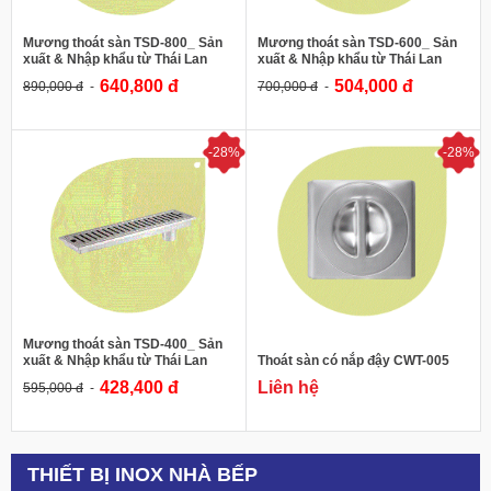
Mã sản phẩm
: TSD-800
Mã sản phẩm
:
Phụ kiện inox nhà tắm
Phụ kiện inox nhà tắm
Mương thoát sàn TSD-800_ Sản
Mương thoát sàn TSD-600_ Sản
xuất & Nhập khẩu từ Thái Lan
xuất & Nhập khẩu từ Thái Lan
640,800 đ
504,000 đ
890,000 đ
700,000 đ
XEM CHI TIẾT
XEM CHI TIẾT
-28%
-28%
Liên hệ
595,000 đ
WS
Thương hiệu:
Xuất xứ:
Thái Lan
WS
Thương hiệu:
Vật liệu:
SS-304
Xuất xứ:
Thái Lan
Tên sản phẩm:
Thoát sàn có nắp
Vật liệu:
SS-304
đậy
Tên sản phẩm:
Mương thoát sàn
Mã sản phẩm
: CWT-005
Mã sản phẩm
: TSD-400
Phụ kiện inox nhà tắm
Phụ kiện inox nhà tắm
Mương thoát sàn TSD-400_ Sản
xuất & Nhập khẩu từ Thái Lan
Thoát sàn có nắp đậy CWT-005
428,400 đ
Liên hệ
595,000 đ
XEM CHI TIẾT
XEM CHI TIẾT
THIẾT BỊ INOX NHÀ BẾP