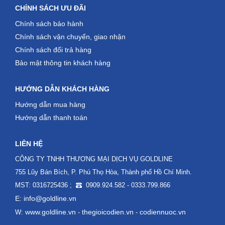
CHÍNH SÁCH ƯU ĐÃI
Chính sách bảo hành
Chính sách vận chuyển, giao nhận
Chính sách đổi trả hàng
Bảo mật thông tin khách hàng
HƯỚNG DẪN KHÁCH HÀNG
Hướng dẫn mua hàng
Hướng dẫn thanh toán
LIÊN HỆ
CÔNG TY TNHH THƯƠNG MẠI DỊCH VỤ GOLDLINE
755 Lũy Bán Bích, P. Phú Thọ Hòa, Thành phố Hồ Chí Minh.
MST: 0316725436 ;
0909.924.582 - 0333.799.866
E: info@goldline.vn
www.goldline.vn
thegioicodien.vn
codiennuoc.vn
W:
-
-