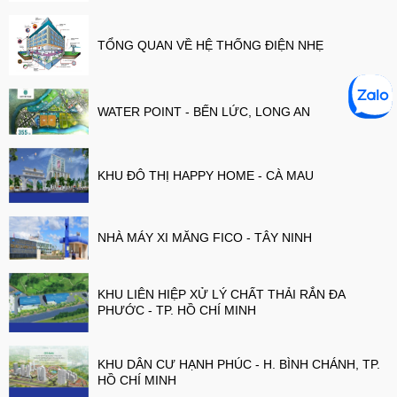
TỔNG QUAN VỀ HỆ THỐNG ĐIỆN NHẸ
WATER POINT - BẾN LỨC, LONG AN
KHU ĐÔ THỊ HAPPY HOME - CÀ MAU
NHÀ MÁY XI MĂNG FICO - TÂY NINH
KHU LIÊN HIỆP XỬ LÝ CHẤT THẢI RẮN ĐA
PHƯỚC - TP. HỒ CHÍ MINH
KHU DÂN CƯ HẠNH PHÚC - H. BÌNH CHÁNH, TP.
HỒ CHÍ MINH